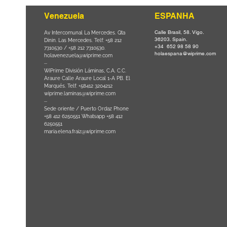
Venezuela
ESPANHA
Calle Brasil, 58. Vigo.
Parque da
Av Intercomunal La Mercedes. Qta
36203. Spain.
il CEP
Dinin. Las Mercedes. Telf: +58 212
+34 652 98 58 90
0
-
7310530 / +58 212 7310530.
holaespana@wiprime.com
holavenezuela@wiprime.com
⏤
WiPrime División Láminas, C.A. C.C.
Araure Calle Araure Local 1-A PB. El
na) Brazil
Marqués. Telf: +58412 3204212
wiprime.laminas@wiprime.com
⏤
Sede oriente / Puerto Ordaz Phone
+58 412 6250551 Whatsapp +58 412
6250551
maria.elena.fraiz@wiprime.com