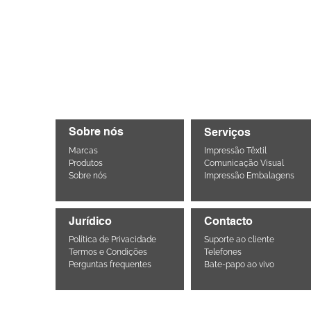
Sobre nós
Serviços
Marcas
Impressão Têxtil
Produtos
Comunicação Visual
Sobre nós
Impressão Embalagens
Jurídico
Contacto
Política de Privacidade
Suporte ao cliente
Termos e Condições
Telefones
Perguntas frequentes
Bate-papo ao vivo