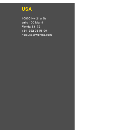
USA
10800 Nw 21st St
suite 150 Miami
Florida 33172
+34 652 98 58 90
holausa@wiprime.com