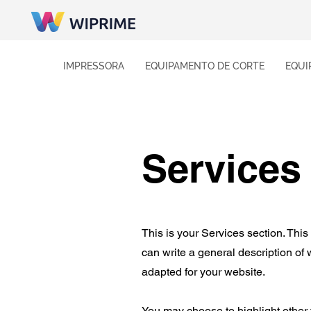
IMPRESSORA
EQUIPAMENTO DE CORTE
EQUI
Services
This is your Services section. This
can write a general description of
adapted for your website.
You may choose to highlight other 