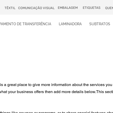
EMBALAGEM
ETIQUETAS
TÊXTIL
COMUNICAÇÃO VISUAL
QUE
PAMENTO DE TRANSFERÊNCIA
LAMINADORA
SUBTRATOS
 is a great place to give more information about the services you
 what your business offers then add more details below.
This sect
things like courses or programs, or to share special features ab