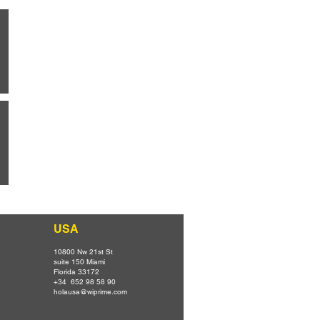
USA
10800 Nw 21st St
suite 150 Miami
Florida 33172
+34 652 98 58 90
holausa@wiprime.com