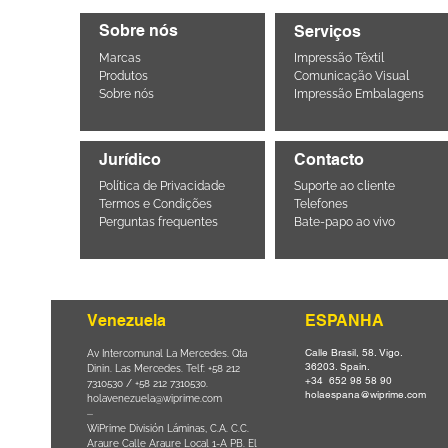
Sobre nós
Serviços
Marcas
Impressão Têxtil
Produtos
Comunicação Visual
Sobre nós
Impressão Embalagens
Jurídico
Contacto
Política de Privacidade
Suporte ao cliente
Termos e Condições
Telefones
Perguntas frequentes
Bate-papo ao vivo
Venezuela
ESPANHA
Calle Brasil, 58. Vigo.
Parque da
Av Intercomunal La Mercedes. Qta
36203. Spain.
il CEP
Dinin. Las Mercedes. Telf: +58 212
+34 652 98 58 90
0
-
7310530 / +58 212 7310530.
holaespana@wiprime.com
holavenezuela@wiprime.com
⏤
WiPrime División Láminas, C.A. C.C.
Araure Calle Araure Local 1-A PB. El