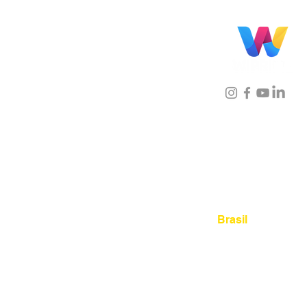
Localização
Brasil
Rua Agostinho Lattari, 694 
Mooca. São Paulo SP – Bras
03125-080
+55 11 2894 – 638
sac@wiprime.com
⏤
Rua Jose Paulo da Silva 69,
casa 2 Centro