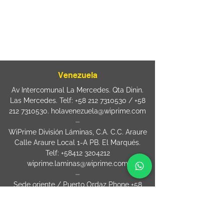
sac@wiprime.com
⏤
Rua Jose Paulo da Silva 69,
casa 2 Centro
88302-110 Itajaí (Santa Catarina) Brazil
Venezuela
Av Intercomunal La Mercedes. Qta Dinin.
Las Mercedes. Telf:
+58 212 7310530
/
+58
212 7310530
.
holavenezuela@wiprime.com
⏤
WiPrime División Láminas, C.A. C.C. Araure
Calle Araure Local 1-A PB. El Marqués.
Telf:
+58412 3204212
wiprime.laminas@wiprime.com
⏤
Sede oriente / Puerto Ordaz Phone
+58
412 6250551
Whatsapp
+58 412 6250551
maria.elena.fraiz@wiprime.com