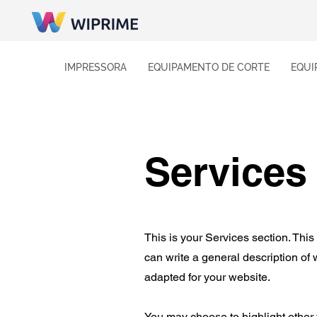
IMPRESSORA
EQUIPAMENTO DE CORTE
EQUI
Services
This is your Services section. This
can write a general description of
adapted for your website.
You may choose to highlight other 