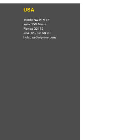
USA
10800 Nw 21st St
suite 150 Miami
Florida 33172
+34 652 98 58 90
holausa@wiprime.com