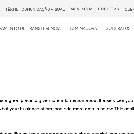
EMBALAGEM
ETIQUETAS
TÊXTIL
COMUNICAÇÃO VISUAL
QUE
PAMENTO DE TRANSFERÊNCIA
LAMINADORA
SUBTRATOS
 is a great place to give more information about the services you
 what your business offers then add more details below.
This sect
things like courses or programs, or to share special features ab