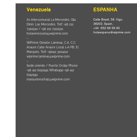
Venezuela
ESPANHA
Calle Brasil, 58. Vigo.
Parque da
Av Intercomunal La Mercedes. Qta
36203. Spain.
il CEP
Dinin. Las Mercedes. Telf: +58 212
+34 652 98 58 90
0
-
7310530 / +58 212 7310530.
holaespana@wiprime.com
holavenezuela@wiprime.com
⏤
WiPrime División Láminas, C.A. C.C.
Araure Calle Araure Local 1-A PB. El
na) Brazil
Marqués. Telf: +58412 3204212
wiprime.laminas@wiprime.com
⏤
Sede oriente / Puerto Ordaz Phone
+58 412 6250551 Whatsapp +58 412
6250551
maria.elena.fraiz@wiprime.com