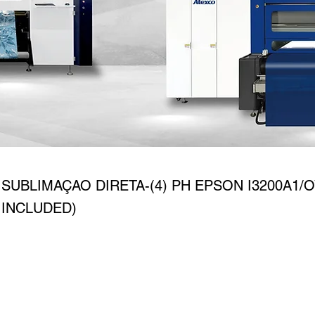
RIME 1604 WD
SUBLIMAÇAO DIRETA-(4) PH EPSON I3200A1/
 INCLUDED)