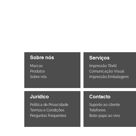
Sobre nós
Serviços
Marcas
Impressão Têxtil
Produtos
Comunicação Visual
Sobre nós
Impressão Embalagens
Jurídico
Contacto
Política de Privacidade
Suporte ao cliente
Termos e Condições
Telefones
Perguntas frequentes
Bate-papo ao vivo