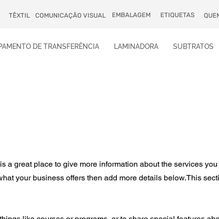
EMBALAGEM
ETIQUETAS
TÊXTIL
COMUNICAÇÃO VISUAL
QUE
PAMENTO DE TRANSFERÊNCIA
LAMINADORA
SUBTRATOS
 is a great place to give more information about the services you
 what your business offers then add more details below.
This sect
things like courses or programs, or to share special features ab