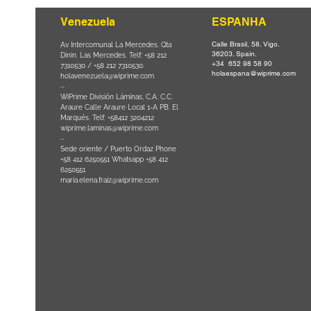
Venezuela
ESPANHA
Calle Brasil, 58. Vigo.
Parque da
Av Intercomunal La Mercedes. Qta
36203. Spain.
il CEP
Dinin. Las Mercedes. Telf: +58 212
+34 652 98 58 90
0
-
7310530 / +58 212 7310530.
holaespana@wiprime.com
holavenezuela@wiprime.com
⏤
WiPrime División Láminas, C.A. C.C.
Araure Calle Araure Local 1-A PB. El
na) Brazil
Marqués. Telf: +58412 3204212
wiprime.laminas@wiprime.com
⏤
Sede oriente / Puerto Ordaz Phone
+58 412 6250551 Whatsapp +58 412
6250551
maria.elena.fraiz@wiprime.com