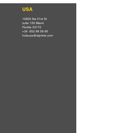
USA
10800 Nw 21st St
suite 150 Miami
Florida 33172
+34 652 98 58 90
holausa@wiprime.com