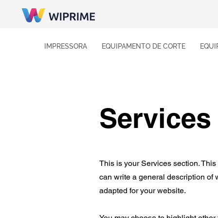
IMPRESSORA
EQUIPAMENTO DE CORTE
EQUI
Services
This is your Services section. This
can write a general description of
adapted for your website.
You may choose to highlight other 