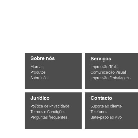
Sobre nós
Serviços
Marcas
Impressão Têxtil
Produtos
Comunicação Visual
Sobre nós
Impressão Embalagens
Jurídico
Contacto
Política de Privacidade
Suporte ao cliente
Termos e Condições
Telefones
Perguntas frequentes
Bate-papo ao vivo