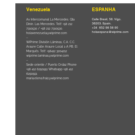
Venezuela
ESPANHA
Calle Brasil, 58. Vigo.
Parque da
Av Intercomunal La Mercedes. Qta
36203. Spain.
il CEP
Dinin. Las Mercedes. Telf: +58 212
+34 652 98 58 90
0
-
7310530 / +58 212 7310530.
holaespana@wiprime.com
holavenezuela@wiprime.com
⏤
WiPrime División Láminas, C.A. C.C.
Araure Calle Araure Local 1-A PB. El
na) Brazil
Marqués. Telf: +58412 3204212
wiprime.laminas@wiprime.com
⏤
Sede oriente / Puerto Ordaz Phone
+58 412 6250551 Whatsapp +58 412
6250551
maria.elena.fraiz@wiprime.com