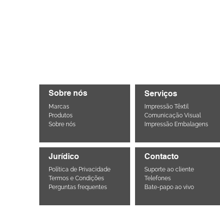
Sobre nós
Serviços
Marcas
Impressão Têxtil
Produtos
Comunicação Visual
Sobre nós
Impressão Embalagens
Jurídico
Contacto
Política de Privacidade
Suporte ao cliente
Termos e Condições
Telefones
Perguntas frequentes
Bate-papo ao vivo