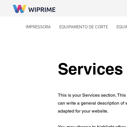
IMPRESSORA
EQUIPAMENTO DE CORTE
EQUI
Services
This is your Services section. This
can write a general description of
adapted for your website.
You may choose to highlight other 