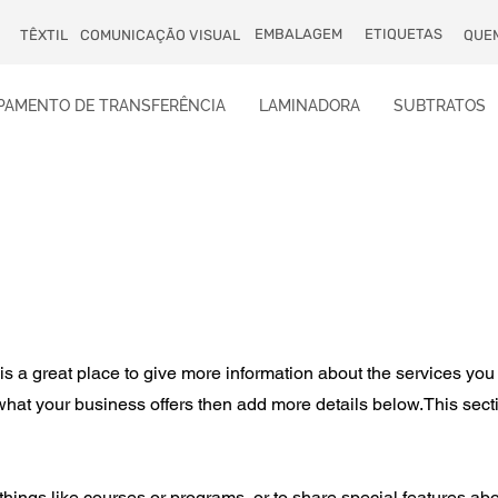
EMBALAGEM
ETIQUETAS
TÊXTIL
COMUNICAÇÃO VISUAL
QUE
PAMENTO DE TRANSFERÊNCIA
LAMINADORA
SUBTRATOS
 is a great place to give more information about the services you
 what your business offers then add more details below.
This sect
things like courses or programs, or to share special features ab