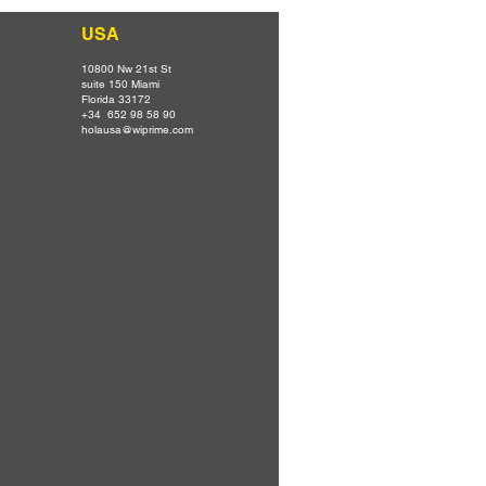
USA
10800 Nw 21st St
suite 150 Miami
Florida 33172
+34 652 98 58 90
holausa@wiprime.com