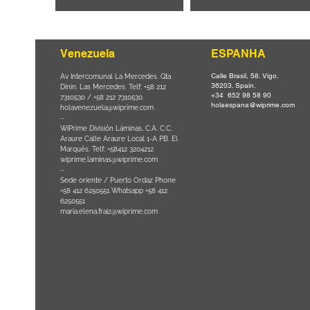
Venezuela
ESPANHA
Calle Brasil, 58. Vigo.
Parque da
Av Intercomunal La Mercedes. Qta
36203. Spain.
il CEP
Dinin. Las Mercedes. Telf: +58 212
+34 652 98 58 90
0
-
7310530 / +58 212 7310530.
holaespana@wiprime.com
holavenezuela@wiprime.com
⏤
WiPrime División Láminas, C.A. C.C.
Araure Calle Araure Local 1-A PB. El
na) Brazil
Marqués. Telf: +58412 3204212
wiprime.laminas@wiprime.com
⏤
Sede oriente / Puerto Ordaz Phone
+58 412 6250551 Whatsapp +58 412
6250551
maria.elena.fraiz@wiprime.com