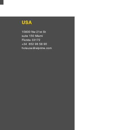
USA
10800 Nw 21st St
suite 150 Miami
Florida 33172
+34 652 98 58 90
holausa@wiprime.com