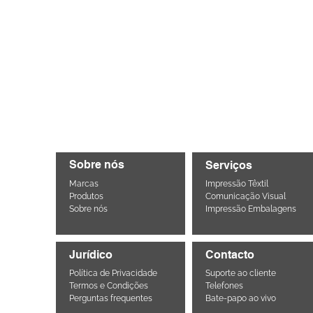
Sobre nós
Serviços
Marcas
Impressão Têxtil
Produtos
Comunicação Visual
Sobre nós
Impressão Embalagens
Jurídico
Contacto
Política de Privacidade
Suporte ao cliente
Termos e Condições
Telefones
Perguntas frequentes
Bate-papo ao vivo