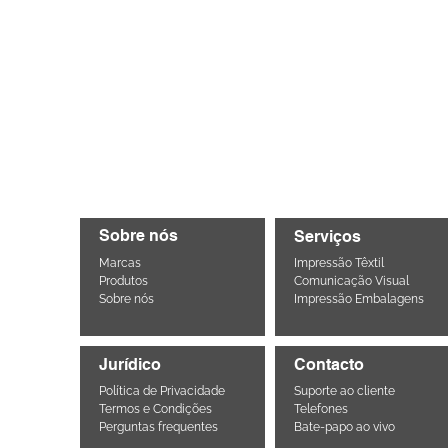
Sobre nós
Serviços
Marcas
Impressão Têxtil
Produtos
Comunicação Visual
Sobre nós
Impressão Embalagens
Jurídico
Contacto
Política de Privacidade
Suporte ao cliente
Termos e Condições
Telefones
Perguntas frequentes
Bate-papo ao vivo