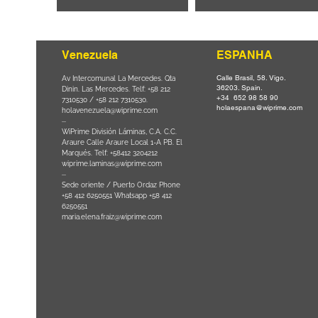
Venezuela
ESPANHA
Calle Brasil, 58. Vigo.
Parque da
Av Intercomunal La Mercedes. Qta
36203. Spain.
il CEP
Dinin. Las Mercedes. Telf: +58 212
+34 652 98 58 90
0
-
7310530 / +58 212 7310530.
holaespana@wiprime.com
holavenezuela@wiprime.com
⏤
WiPrime División Láminas, C.A. C.C.
Araure Calle Araure Local 1-A PB. El
na) Brazil
Marqués. Telf: +58412 3204212
wiprime.laminas@wiprime.com
⏤
Sede oriente / Puerto Ordaz Phone
+58 412 6250551 Whatsapp +58 412
6250551
maria.elena.fraiz@wiprime.com