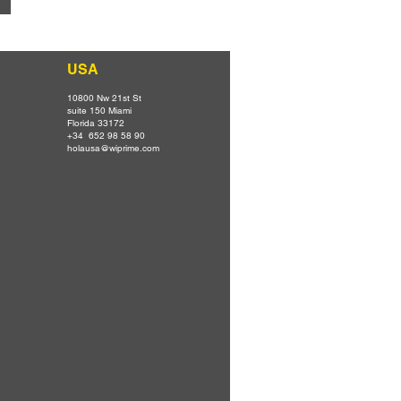
USA
10800 Nw 21st St
suite 150 Miami
Florida 33172
+34 652 98 58 90
holausa@wiprime.com