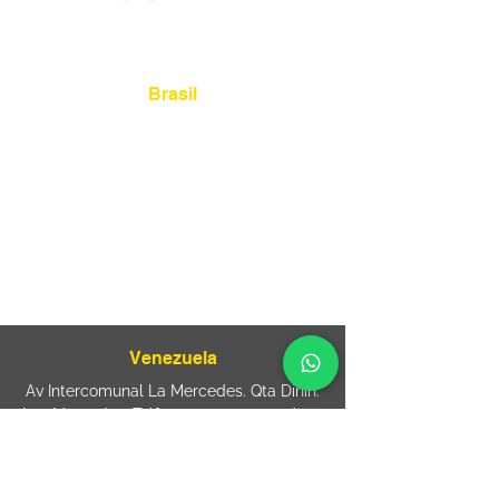
Localização
Brasil
Rua Agostinho Lattari, 694 Parque da
Mooca. São Paulo SP – Brasil CEP
03125-
080
+55 11 2894 – 6380
-
sac@wiprime.com
⏤
Rua Jose Paulo da Silva 69,
casa 2 Centro
88302-110 Itajaí (Santa Catarina) Brazil
Venezuela
Av Intercomunal La Mercedes. Qta Dinin.
Las Mercedes. Telf:
+58 212 7310530
/
+58
212 7310530
.
holavenezuela@wiprime.com
⏤
WiPrime División Láminas, C.A. C.C. Araure