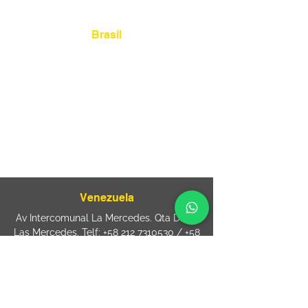
Brasil
Rua Agostinho Lattari, 694 Parque da
Mooca. São Paulo SP – Brasil CEP
03125-
080
+55 11 2894 – 6380
-
sac@wiprime.com
⏤
Rua Jose Paulo da Silva 69,
casa 2 Centro
88302-110 Itajaí (Santa Catarina) Brazil
Venezuela
Av Intercomunal La Mercedes. Qta Dinin.
Las Mercedes. Telf:
+58 212 7310530
/
+58
212 7310530
.
holavenezuela@wiprime.com
⏤
WiPrime División Láminas, C.A. C.C. Araure
Calle Araure Local 1-A PB. El Marqués.
Telf:
+58412 3204212