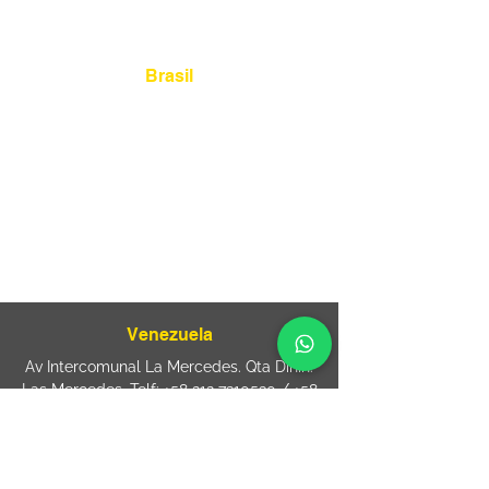
Localização
Brasil
Rua Agostinho Lattari, 694 Parque da
Mooca. São Paulo SP – Brasil CEP
03125-
080
+55 11 2894 – 6380
-
sac@wiprime.com
⏤
Rua Jose Paulo da Silva 69,
casa 2 Centro
88302-110 Itajaí (Santa Catarina) Brazil
Venezuela
Av Intercomunal La Mercedes. Qta Dinin.
Las Mercedes. Telf:
+58 212 7310530
/
+58
212 7310530
.
holavenezuela@wiprime.com
⏤
WiPrime División Láminas, C.A. C.C. Araure
Calle Araure Local 1-A PB. El Marqués.