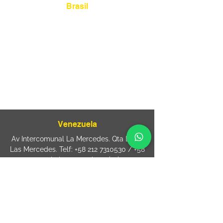
Brasil
Rua Agostinho Lattari, 694 Parque da
Mooca. São Paulo SP – Brasil CEP
03125-
080
+55 11 2894 – 6380
-
sac@wiprime.com
⏤
Rua Jose Paulo da Silva 69,
casa 2 Centro
88302-110 Itajaí (Santa Catarina) Brazil
Venezuela
Av Intercomunal La Mercedes. Qta Dinin.
Las Mercedes. Telf:
+58 212 7310530
/
+58
212 7310530
.
holavenezuela@wiprime.com
⏤
WiPrime División Láminas, C.A. C.C. Araure
Calle Araure Local 1-A PB. El Marqués.
Telf:
+58412 3204212
wiprime.laminas@wiprime.com
⏤