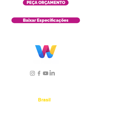
PEÇA ORÇAMENTO
Baixar Especificações
Localização
Brasil
Rua Agostinho Lattari, 694 Parque da
Mooca. São Paulo SP – Brasil CEP
03125-
080
+55 11 2894 – 6380
-
sac@wiprime.com