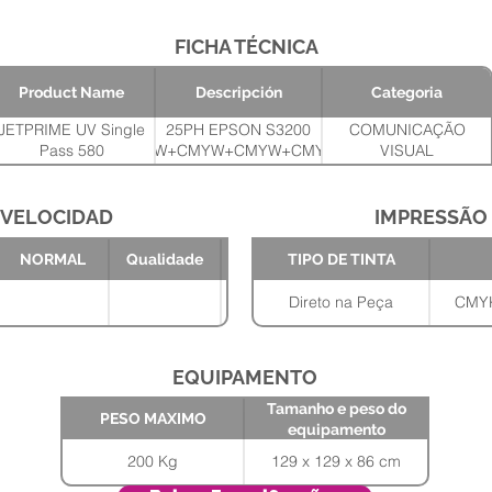
FICHA TÉCNICA
Product Name
Descripción
Categoria
JETPRIME UV Single
25PH EPSON S3200
COMUNICAÇÃO
Pass 580
CMYK+CMYW+CMYW+CMYW+CMYK+WWWWW
VISUAL
PRINT WIDTH 580MM-MAX MATERIAL WIDTH
1600MM
VELOCIDAD
IMPRESSÃO
Tamanho e
PESO
NORMAL
Qualidade
TIPO DE TINTA
peso do
MAXIMO
equipamento
129 x 129 x 86
200 Kg
Direto na Peça
CMYK
cm
EQUIPAMENTO
Tamanho e peso do
PESO MAXIMO
equipamento
200 Kg
129 x 129 x 86 cm