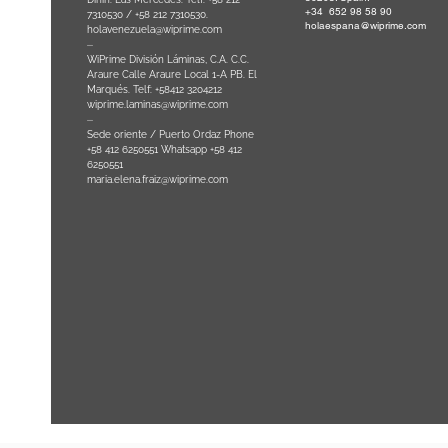
+34 652 98 58 90
0
-
7310530 / +58 212 7310530.
holaespana@wiprime.com
holavenezuela@wiprime.com
⏤
WiPrime División Láminas, C.A. C.C.
Araure Calle Araure Local 1-A PB. El
na) Brazil
Marqués. Telf: +58412 3204212
wiprime.laminas@wiprime.com
⏤
Sede oriente / Puerto Ordaz Phone
+58 412 6250551 Whatsapp +58 412
6250551
maria.elena.fraiz@wiprime.com