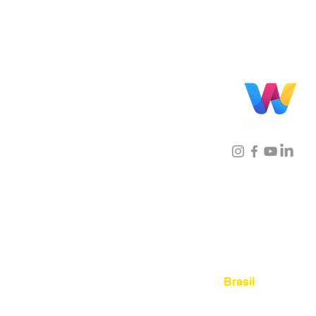
Localização
Brasil
Rua Agostinho Lattari, 694 
Mooca. São Paulo SP – Bras