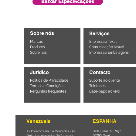
Baixar Especificações
Sobre nós
Serviços
Marcas
Impressão Têxtil
Produtos
Comunicação Visual
Sobre nós
Impressão Embalagens
Jurídico
Contacto
Política de Privacidade
Suporte ao cliente
Termos e Condições
Telefones
Perguntas frequentes
Bate-papo ao vivo
Venezuela
ESPANHA
Calle Brasil, 58. Vigo.
Parque da
Av Intercomunal La Mercedes. Qta
36203. Spain.
il CEP
Dinin. Las Mercedes. Telf: +58 212