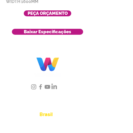
WIDTH 1600MM
PEÇA ORÇAMENTO
Baixar Especificações
Localização
Brasil
Rua Agostinho Lattari, 694 Parque da
Mooca. São Paulo SP – Brasil CEP
03125-