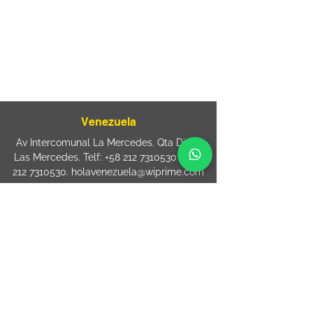
080
+55 11 2894 – 6380
-
sac@wiprime.com
⏤
Rua Jose Paulo da Silva 69,
casa 2 Centro
88302-110 Itajaí (Santa Catarina) Brazil
Venezuela
Av Intercomunal La Mercedes. Qta Dinin.
Las Mercedes. Telf:
+58 212 7310530
/
+58
212 7310530
.
holavenezuela@wiprime.com
⏤
WiPrime División Láminas, C.A. C.C. Araure
Calle Araure Local 1-A PB. El Marqués.
Telf:
+58412 3204212
wiprime.laminas@wiprime.com
⏤
Sede oriente / Puerto Ordaz Phone
+58
412 6250551
Whatsapp
+58 412 6250551
maria.elena.fraiz@wiprime.com