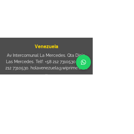
sac@wiprime.com
⏤
Rua Jose Paulo da Silva 69,
casa 2 Centro
88302-110 Itajaí (Santa Catarina) Brazil
Venezuela
Av Intercomunal La Mercedes. Qta Dinin.
Las Mercedes. Telf:
+58 212 7310530
/
+58
212 7310530
.
holavenezuela@wiprime.com
⏤
WiPrime División Láminas, C.A. C.C. Araure
Calle Araure Local 1-A PB. El Marqués.
Telf:
+58412 3204212
wiprime.laminas@wiprime.com
⏤
Sede oriente / Puerto Ordaz Phone
+58
412 6250551
Whatsapp
+58 412 6250551
maria.elena.fraiz@wiprime.com