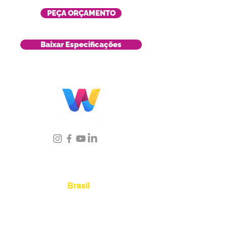
PEÇA ORÇAMENTO
Baixar Especificações
Localização
Brasil
Rua Agostinho Lattari, 694 Parque da
Mooca. São Paulo SP – Brasil CEP
03125-
080
+55 11 2894 – 6380
-