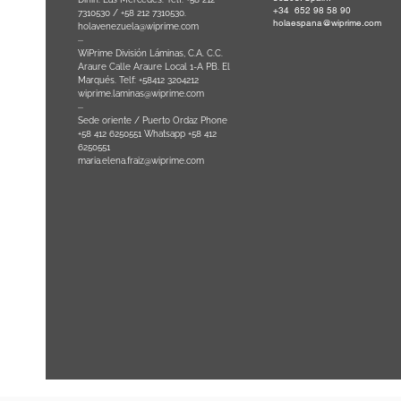
+34 652 98 58 90
0
-
7310530 / +58 212 7310530.
holaespana@wiprime.com
holavenezuela@wiprime.com
⏤
WiPrime División Láminas, C.A. C.C.
Araure Calle Araure Local 1-A PB. El
na) Brazil
Marqués. Telf: +58412 3204212
wiprime.laminas@wiprime.com
⏤
Sede oriente / Puerto Ordaz Phone
+58 412 6250551 Whatsapp +58 412
6250551
maria.elena.fraiz@wiprime.com