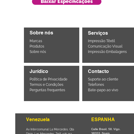
Baixar Especificações
Sobre nós
Serviços
Marcas
Impressão Têxtil
Produtos
Comunicação Visual
Sobre nós
Impressão Embalagens
Jurídico
Contacto
Política de Privacidade
Suporte ao cliente
Termos e Condições
Telefones
Perguntas frequentes
Bate-papo ao vivo
Venezuela
ESPANHA
Calle Brasil, 58. Vigo.
Parque da
Av Intercomunal La Mercedes. Qta
36203. Spain.
il CEP
Dinin. Las Mercedes. Telf: +58 212