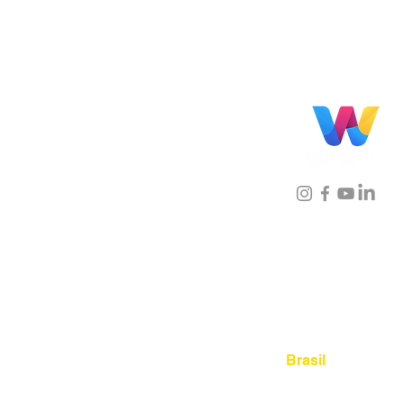
Localização
Brasil
Rua Agostinho Lattari, 694 
Mooca. São Paulo SP – Bras