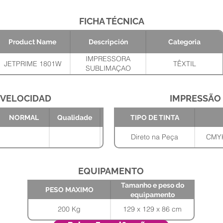
FICHA TÉCNICA
Product Name
Descripción
Categoria
IMPRESSORA
JETPRIME 1801W
TÊXTIL
SUBLIMAÇAO
INDIRETA-(1) PH
EPSON I3200A1 180
CM
VELOCIDAD
IMPRESSÃO
Tamanho e
PESO
NORMAL
Qualidade
TIPO DE TINTA
peso do
MAXIMO
equipamento
129 x 129 x 86
200 Kg
Direto na Peça
CMYK
cm
EQUIPAMENTO
Tamanho e peso do
PESO MAXIMO
equipamento
200 Kg
129 x 129 x 86 cm