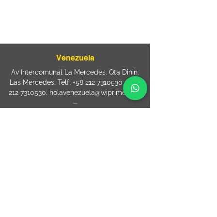
Rua Jose Paulo da Silva 69,
casa 2 Centro
88302-110 Itajaí (Santa Catarina) Brazil
Venezuela
Av Intercomunal La Mercedes. Qta Dinin.
Las Mercedes. Telf:
+58 212 7310530
/
+58
212 7310530
.
holavenezuela@wiprime.com
⏤
WiPrime División Láminas, C.A. C.C. Araure
Calle Araure Local 1-A PB. El Marqués.
Telf:
+58412 3204212
wiprime.laminas@wiprime.com
⏤
Sede oriente / Puerto Ordaz Phone
+58
412 6250551
Whatsapp
+58 412 6250551
maria.elena.fraiz@wiprime.com
ESPANHA