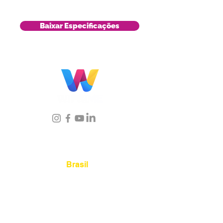
Baixar Especificações
Localização
Brasil
Rua Agostinho Lattari, 694 Parque da
Mooca. São Paulo SP – Brasil CEP
03125-
080
+55 11 2894 – 6380
-
sac@wiprime.com
⏤