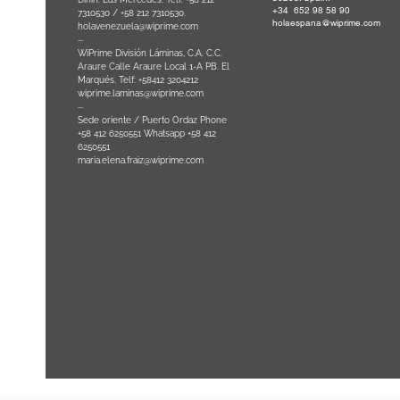
+34 652 98 58 90
0
-
7310530 / +58 212 7310530.
holaespana@wiprime.com
holavenezuela@wiprime.com
⏤
WiPrime División Láminas, C.A. C.C.
Araure Calle Araure Local 1-A PB. El
na) Brazil
Marqués. Telf: +58412 3204212
wiprime.laminas@wiprime.com
⏤
Sede oriente / Puerto Ordaz Phone
+58 412 6250551 Whatsapp +58 412
6250551
maria.elena.fraiz@wiprime.com