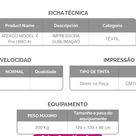
FICHA TÉCNICA
Product Name
Descripción
Categoria
ATEXCO MODEL X
IMPRESSORA
TÊXTIL
Pro (8BC-4)
SUBLIMAÇAO
INDIRETA-8PH
KYOCERA-4 CORES-
1.80MT- Tamanho da
VELOCIDAD
IMPRESSÃO
gota 5-24 pl.
Tamanho e
PESO
Capacidade dos
NORMAL
Qualidade
TIPO DE TINTA
peso do
MAXIMO
tanques 12 L / cor.
equipamento
129 x 129 x 86
Diâmetro do rolo de
200 Kg
Direto na Peça
CMYK
cm
papel 800 mm
(Standard)
EQUIPAMENTO
Tamanho e peso do
PESO MAXIMO
equipamento
200 Kg
129 x 129 x 86 cm