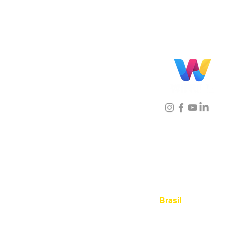
Localização
Brasil
Rua Agostinho Lattari, 694 
Mooca. São Paulo SP – Bras