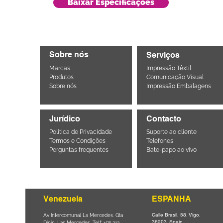
Baixar Especificações
Sobre nós
Serviços
Marcas
Impressão Têxtil
Produtos
Comunicação Visual
Sobre nós
Impressão Embalagens
Jurídico
Contacto
Política de Privacidade
Suporte ao cliente
Termos e Condições
Telefones
Perguntas frequentes
Bate-papo ao vivo
Venezuela
ESPANHA
Calle Brasil, 58. Vigo.
Parque da
Av Intercomunal La Mercedes. Qta
36203. Spain.
il CEP
Dinin. Las Mercedes. Telf: +58 212