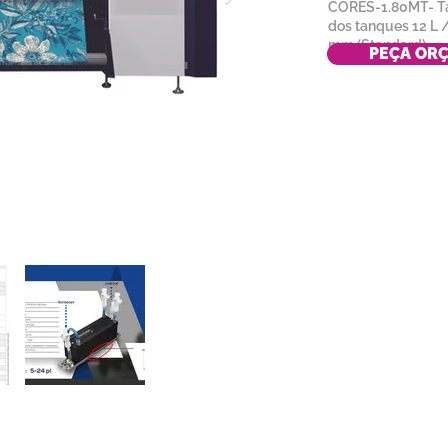
CORES-1.80MT- Ta
dos tanques 12 L /
mm (Standard)
PEÇA OR