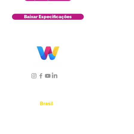
Baixar Especificações
Localização
Brasil
Rua Agostinho Lattari, 694 Parque da
Mooca. São Paulo SP – Brasil CEP
03125-
080
+55 11 2894 – 6380
-
sac@wiprime.com