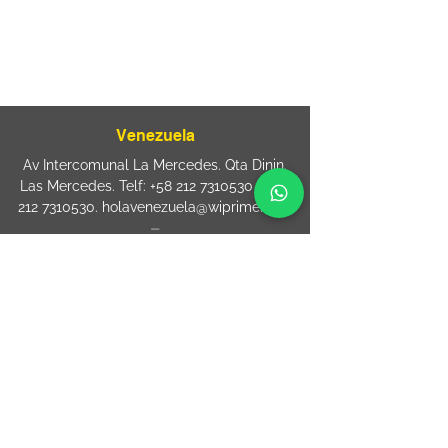
⏤
Rua Jose Paulo da Silva 69,
casa 2 Centro
88302-110 Itajaí (Santa Catarina) Brazil
Venezuela
Av Intercomunal La Mercedes. Qta Dinin.
Las Mercedes. Telf:
+58 212 7310530
/
+58
212 7310530
.
holavenezuela@wiprime.com
⏤
WiPrime División Láminas, C.A. C.C. Araure
Calle Araure Local 1-A PB. El Marqués.
Telf:
+58412 3204212
wiprime.laminas@wiprime.com
⏤
Sede oriente / Puerto Ordaz Phone
+58
412 6250551
Whatsapp
+58 412 6250551
maria.elena.fraiz@wiprime.com