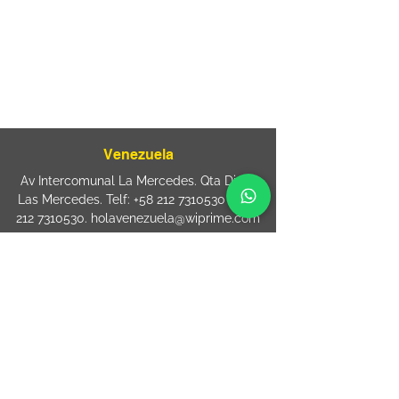
080
+55 11 2894 – 6380
-
sac@wiprime.com
⏤
Rua Jose Paulo da Silva 69,
casa 2 Centro
88302-110 Itajaí (Santa Catarina) Brazil
Venezuela
Av Intercomunal La Mercedes. Qta Dinin.
Las Mercedes. Telf:
+58 212 7310530
/
+58
212 7310530
.
holavenezuela@wiprime.com
⏤
WiPrime División Láminas, C.A. C.C. Araure
Calle Araure Local 1-A PB. El Marqués.
Telf:
+58412 3204212
wiprime.laminas@wiprime.com
⏤
Sede oriente / Puerto Ordaz Phone
+58
412 6250551
Whatsapp
+58 412 6250551
maria.elena.fraiz@wiprime.com