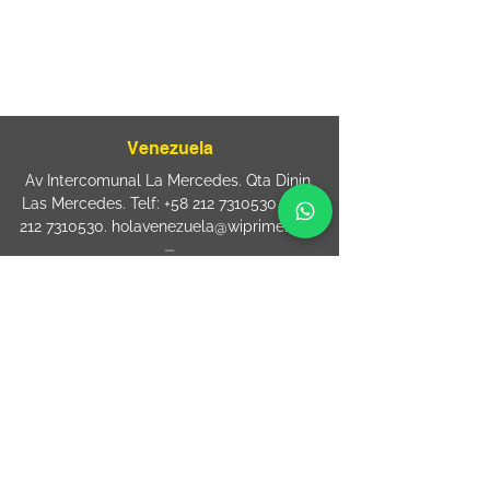
⏤
Rua Jose Paulo da Silva 69,
casa 2 Centro
88302-110 Itajaí (Santa Catarina) Brazil
Venezuela
Av Intercomunal La Mercedes. Qta Dinin.
Las Mercedes. Telf:
+58 212 7310530
/
+58
212 7310530
.
holavenezuela@wiprime.com
⏤
WiPrime División Láminas, C.A. C.C. Araure
Calle Araure Local 1-A PB. El Marqués.
Telf:
+58412 3204212
wiprime.laminas@wiprime.com
⏤
Sede oriente / Puerto Ordaz Phone
+58
412 6250551
Whatsapp
+58 412 6250551
maria.elena.fraiz@wiprime.com