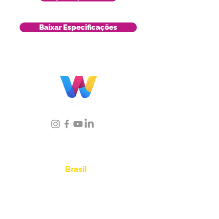
Baixar Especificações
Localização
Brasil
Rua Agostinho Lattari, 694 Parque da
Mooca. São Paulo SP – Brasil CEP
03125-
080
+55 11 2894 – 6380
-
sac@wiprime.com