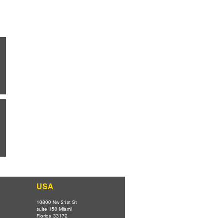
USA
10800 Nw 21st St
suite 150 Miami
Florida 33172