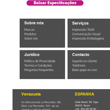
Baixar Especificações
Sobre nós
Serviços
Marcas
Impressão Têxtil
Produtos
Comunicação Visual
Sobre nós
Impressão Embalagens
Jurídico
Contacto
Política de Privacidade
Suporte ao cliente
Termos e Condições
Telefones
Perguntas frequentes
Bate-papo ao vivo
Venezuela
ESPANHA
Calle Brasil, 58. Vigo.
Parque da
Av Intercomunal La Mercedes. Qta
36203. Spain.
il CEP
Dinin. Las Mercedes. Telf: +58 212
+34 652 98 58 90
0
-
7310530 / +58 212 7310530.