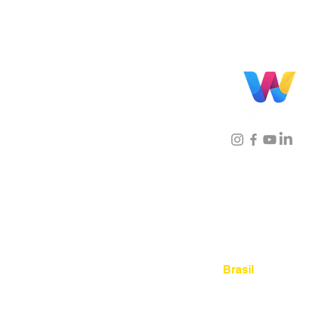
Localização
Brasil
Rua Agostinho Lattari, 694 
Mooca. São Paulo SP – Bras
03125-080
+55 11 2894 – 638