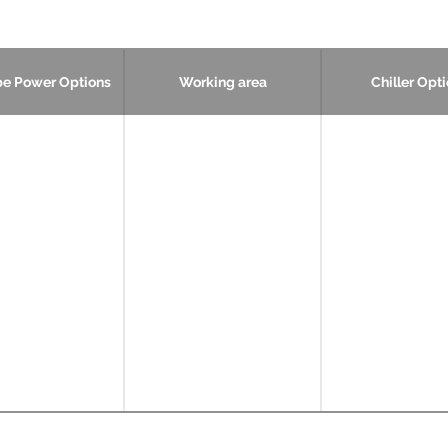
be Power Options
Working area
Chiller Opt