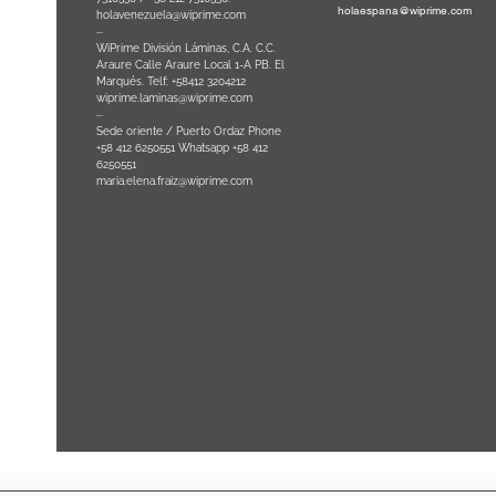
holaespana@wiprime.com
holavenezuela@wiprime.com
⏤
WiPrime División Láminas, C.A. C.C.
Araure Calle Araure Local 1-A PB. El
na) Brazil
Marqués. Telf: +58412 3204212
wiprime.laminas@wiprime.com
⏤
Sede oriente / Puerto Ordaz Phone
+58 412 6250551 Whatsapp +58 412
6250551
maria.elena.fraiz@wiprime.com