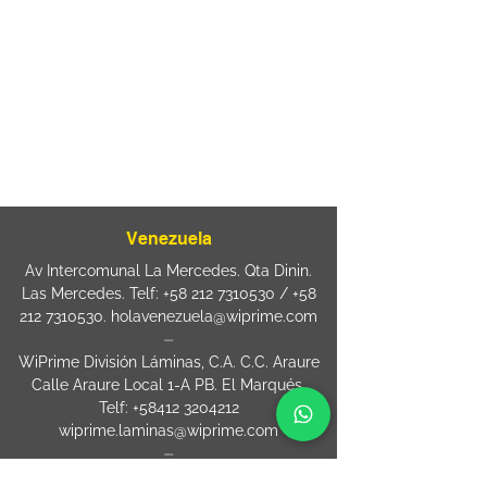
Rua Agostinho Lattari, 694 Parque da
Mooca. São Paulo SP – Brasil CEP
03125-
080
+55 11 2894 – 6380
-
sac@wiprime.com
⏤
Rua Jose Paulo da Silva 69,
casa 2 Centro
88302-110 Itajaí (Santa Catarina) Brazil
Venezuela
Av Intercomunal La Mercedes. Qta Dinin.
Las Mercedes. Telf:
+58 212 7310530
/
+58
212 7310530
.
holavenezuela@wiprime.com
⏤
WiPrime División Láminas, C.A. C.C. Araure
Calle Araure Local 1-A PB. El Marqués.
Telf:
+58412 3204212
wiprime.laminas@wiprime.com
⏤
Sede oriente / Puerto Ordaz Phone
+58