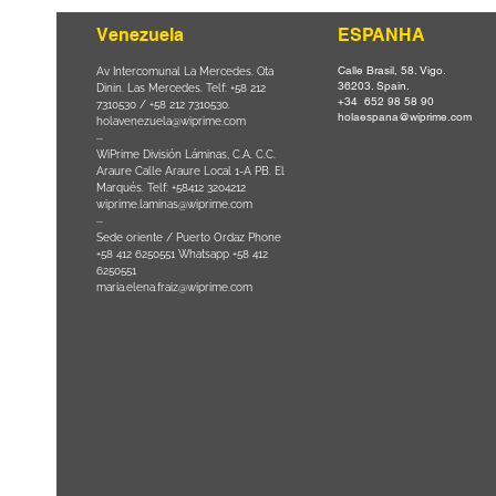
Venezuela
ESPANHA
Calle Brasil, 58. Vigo.
Parque da
Av Intercomunal La Mercedes. Qta
36203. Spain.
il CEP
Dinin. Las Mercedes. Telf: +58 212
+34 652 98 58 90
0
-
7310530 / +58 212 7310530.
holaespana@wiprime.com
holavenezuela@wiprime.com
⏤
WiPrime División Láminas, C.A. C.C.
Araure Calle Araure Local 1-A PB. El
na) Brazil
Marqués. Telf: +58412 3204212
wiprime.laminas@wiprime.com
⏤
Sede oriente / Puerto Ordaz Phone
+58 412 6250551 Whatsapp +58 412
6250551
maria.elena.fraiz@wiprime.com