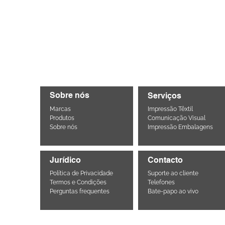
Sobre nós
Serviços
Marcas
Impressão Têxtil
Produtos
Comunicação Visual
Sobre nós
Impressão Embalagens
Jurídico
Contacto
Política de Privacidade
Suporte ao cliente
Termos e Condições
Telefones
Perguntas frequentes
Bate-papo ao vivo