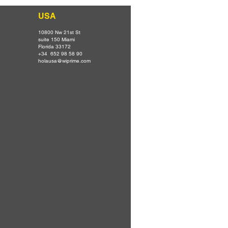
USA
10800 Nw 21st St
suite 150 Miami
Florida 33172
+34 652 98 58 90
holausa@wiprime.com