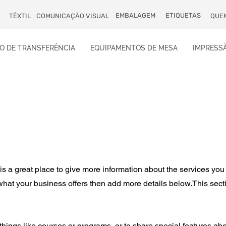
EMBALAGEM
ETIQUETAS
TÊXTIL
COMUNICAÇÃO VISUAL
QUE
O DE TRANSFERÊNCIA
EQUIPAMENTOS DE MESA
IMPRESSÃ
 is a great place to give more information about the services you
 what your business offers then add more details below.
This sect
things like courses or programs, or to share special features ab