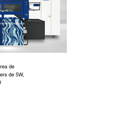
rea de
ers de 5W,
W