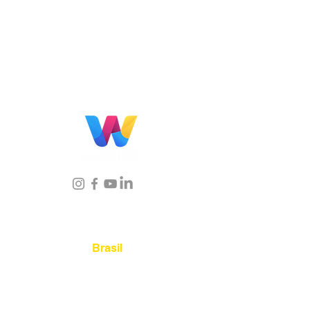
Localização
Brasil
Rua Agostinho Lattari, 694 Parque da
Mooca. São Paulo SP – Brasil CEP
03125-
080
+55 11 2894 – 6380
-