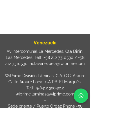
sac@wiprime.com
⏤
Rua Jose Paulo da Silva 69,
casa 2 Centro
88302-110 Itajaí (Santa Catarina) Brazil
Venezuela
Av Intercomunal La Mercedes. Qta Dinin.
Las Mercedes. Telf:
+58 212 7310530
/
+58
212 7310530
.
holavenezuela@wiprime.com
⏤
WiPrime División Láminas, C.A. C.C. Araure
Calle Araure Local 1-A PB. El Marqués.
Telf:
+58412 3204212
wiprime.laminas@wiprime.com
⏤
Sede oriente / Puerto Ordaz Phone
+58
412 6250551
Whatsapp
+58 412 6250551
maria.elena.fraiz@wiprime.com