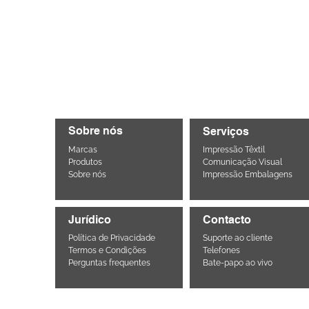
Sobre nós
Serviços
Marcas
Impressão Têxtil
Produtos
Comunicação Visual
Sobre nós
Impressão Embalagens
Jurídico
Contacto
Política de Privacidade
Suporte ao cliente
Termos e Condições
Telefones
Perguntas frequentes
Bate-papo ao vivo