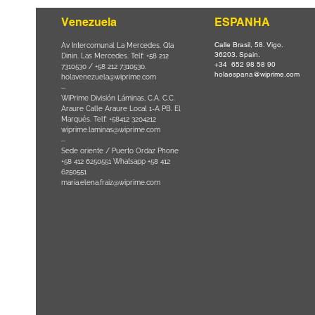
Venezuela
ESPANHA
Calle Brasil, 58. Vigo.
Parque da
Av Intercomunal La Mercedes. Qta
36203. Spain.
il CEP
Dinin. Las Mercedes. Telf: +58 212
+34 652 98 58 90
0
-
7310530 / +58 212 7310530.
holaespana@wiprime.com
holavenezuela@wiprime.com
⏤
WiPrime División Láminas, C.A. C.C.
Araure Calle Araure Local 1-A PB. El
na) Brazil
Marqués. Telf: +58412 3204212
wiprime.laminas@wiprime.com
⏤
Sede oriente / Puerto Ordaz Phone
+58 412 6250551 Whatsapp +58 412
6250551
maria.elena.fraiz@wiprime.com