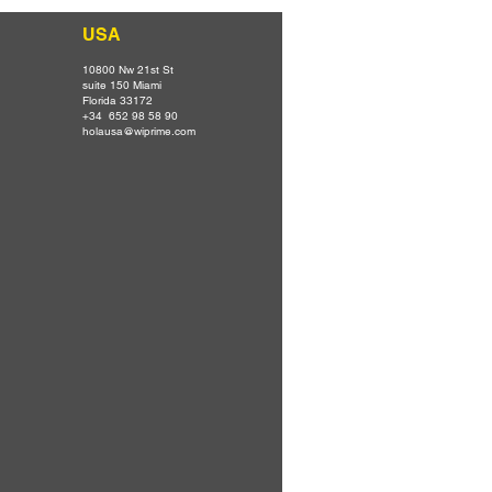
USA
10800 Nw 21st St
suite 150 Miami
Florida 33172
+34 652 98 58 90
holausa@wiprime.com