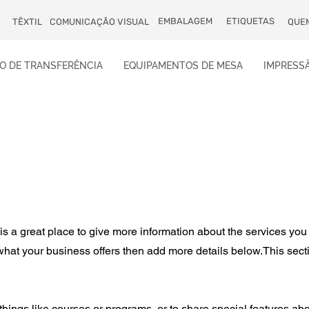
EMBALAGEM
ETIQUETAS
TÊXTIL
COMUNICAÇÃO VISUAL
QUE
O DE TRANSFERÊNCIA
EQUIPAMENTOS DE MESA
IMPRESSÃ
 is a great place to give more information about the services you
 what your business offers then add more details below.
This sect
things like courses or programs, or to share special features ab