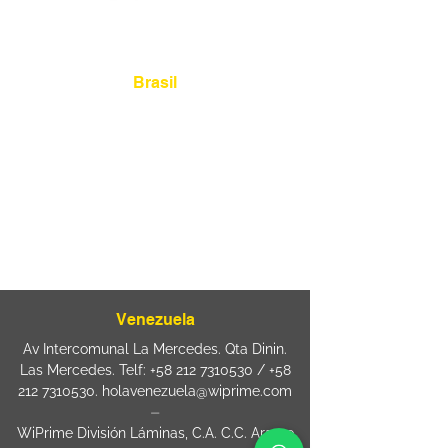
Localização
Brasil
Rua Agostinho Lattari, 694 Parque da
Mooca. São Paulo SP – Brasil CEP
03125-
080
+55 11 2894 – 6380
-
sac@wiprime.com
⏤
Rua Jose Paulo da Silva 69,
casa 2 Centro
88302-110 Itajaí (Santa Catarina) Brazil
Venezuela
Av Intercomunal La Mercedes. Qta Dinin.
Las Mercedes. Telf:
+58 212 7310530
/
+58
212 7310530
.
holavenezuela@wiprime.com
⏤
WiPrime División Láminas, C.A. C.C. Araure