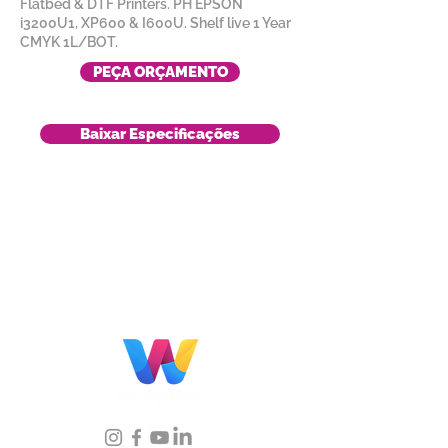
Flatbed & DTF Printers. PH EPSON
i3200U1, XP600 & I600U. Shelf live 1 Year
CMYK 1L/BOT.
PEÇA ORÇAMENTO
Baixar Especificações