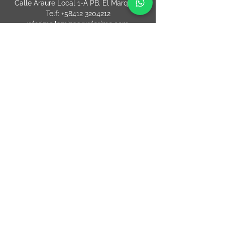
Calle Araure Local 1-A PB. El Marqués.
Telf:
+58412 3204212
wiprime.laminas@wiprime.com
⏤
Sede oriente / Puerto Ordaz Phone
+58
412 6250551
Whatsapp
+58 412 6250551
maria.elena.fraiz@wiprime.com
ESPANHA
Calle Brasil, 58. Vigo.
36203. Spain.
+34
652 98 58 90
holaespana@wiprime.com
USA
10800 Nw 21st St
suite 150 Miami
Florida 33172
+34
652 98 58 90