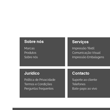
Sobre nós
Serviços
Marcas
Impressão Têxtil
Produtos
Comunicação Visual
Sobre nós
Impressão Embalagens
Jurídico
Contacto
Política de Privacidade
Suporte ao cliente
Termos e Condições
Telefones
Perguntas frequentes
Bate-papo ao vivo