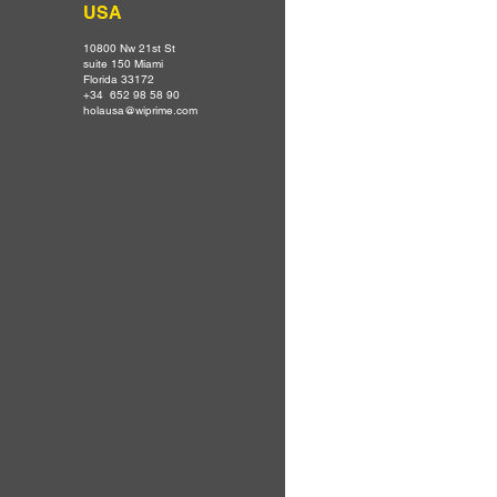
USA
10800 Nw 21st St
suite 150 Miami
Florida 33172
+34 652 98 58 90
holausa@wiprime.com