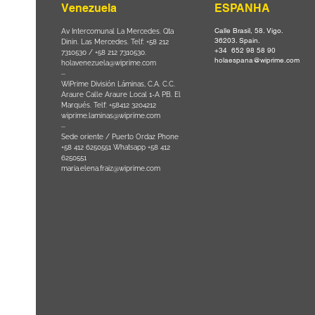
Venezuela
ESPANHA
Calle Brasil, 58. Vigo.
Parque da
Av Intercomunal La Mercedes. Qta
36203. Spain.
il CEP
Dinin. Las Mercedes. Telf: +58 212
+34 652 98 58 90
0
-
7310530 / +58 212 7310530.
holaespana@wiprime.com
holavenezuela@wiprime.com
⏤
WiPrime División Láminas, C.A. C.C.
Araure Calle Araure Local 1-A PB. El
na) Brazil
Marqués. Telf: +58412 3204212
wiprime.laminas@wiprime.com
⏤
Sede oriente / Puerto Ordaz Phone
+58 412 6250551 Whatsapp +58 412
6250551
maria.elena.fraiz@wiprime.com