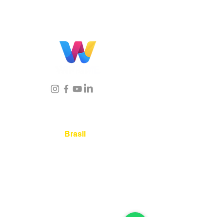
Localização
Brasil
Rua Agostinho Lattari, 694 Parque da
Mooca. São Paulo SP – Brasil CEP
03125-
080
+55 11 2894 – 6380
-
sac@wiprime.com
⏤
Rua Jose Paulo da Silva 69,
casa 2 Centro