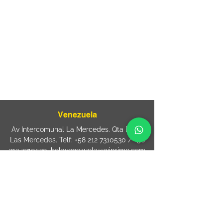
Rua Agostinho Lattari, 694 Parque da
Mooca. São Paulo SP – Brasil CEP
03125-
080
+55 11 2894 – 6380
-
sac@wiprime.com
⏤
Rua Jose Paulo da Silva 69,
casa 2 Centro
88302-110 Itajaí (Santa Catarina) Brazil
Venezuela
Av Intercomunal La Mercedes. Qta Dinin.
Las Mercedes. Telf:
+58 212 7310530
/
+58
212 7310530
.
holavenezuela@wiprime.com
⏤
WiPrime División Láminas, C.A. C.C. Araure
Calle Araure Local 1-A PB. El Marqués.
Telf:
+58412 3204212
wiprime.laminas@wiprime.com
⏤