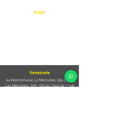
Brasil
Rua Agostinho Lattari, 694 Parque da
Mooca. São Paulo SP – Brasil CEP
03125-
080
+55 11 2894 – 6380
-
sac@wiprime.com
⏤
Rua Jose Paulo da Silva 69,
casa 2 Centro
88302-110 Itajaí (Santa Catarina) Brazil
Venezuela
Av Intercomunal La Mercedes. Qta Dinin.
Las Mercedes. Telf:
+58 212 7310530
/
+58
212 7310530
.
holavenezuela@wiprime.com
⏤
WiPrime División Láminas, C.A. C.C. Araure
Calle Araure Local 1-A PB. El Marqués.
Telf:
+58412 3204212