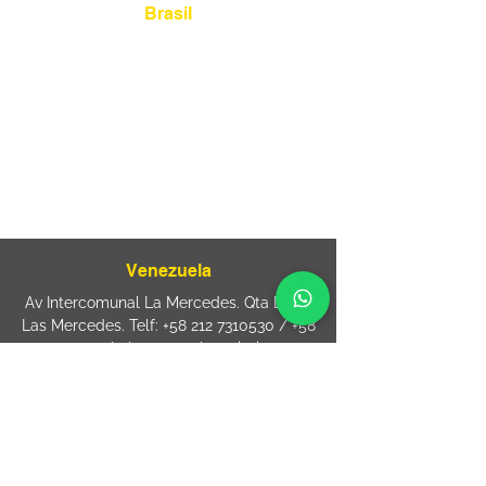
Brasil
Rua Agostinho Lattari, 694 Parque da
Mooca. São Paulo SP – Brasil CEP
03125-
080
+55 11 2894 – 6380
-
sac@wiprime.com
⏤
Rua Jose Paulo da Silva 69,
casa 2 Centro
88302-110 Itajaí (Santa Catarina) Brazil
Venezuela
Av Intercomunal La Mercedes. Qta Dinin.
Las Mercedes. Telf:
+58 212 7310530
/
+58
212 7310530
.
holavenezuela@wiprime.com
⏤
WiPrime División Láminas, C.A. C.C. Araure
Calle Araure Local 1-A PB. El Marqués.
Telf:
+58412 3204212
wiprime.laminas@wiprime.com
⏤