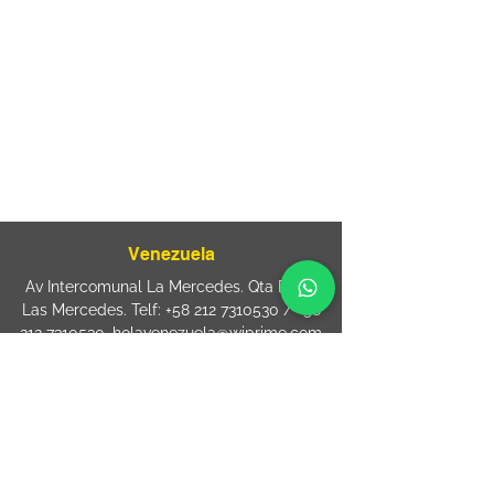
Rua Agostinho Lattari, 694 Parque da
Mooca. São Paulo SP – Brasil CEP
03125-
080
+55 11 2894 – 6380
-
sac@wiprime.com
⏤
Rua Jose Paulo da Silva 69,
casa 2 Centro
88302-110 Itajaí (Santa Catarina) Brazil
Venezuela
Av Intercomunal La Mercedes. Qta Dinin.
Las Mercedes. Telf:
+58 212 7310530
/
+58
212 7310530
.
holavenezuela@wiprime.com
⏤
WiPrime División Láminas, C.A. C.C. Araure
Calle Araure Local 1-A PB. El Marqués.
Telf:
+58412 3204212
wiprime.laminas@wiprime.com
⏤