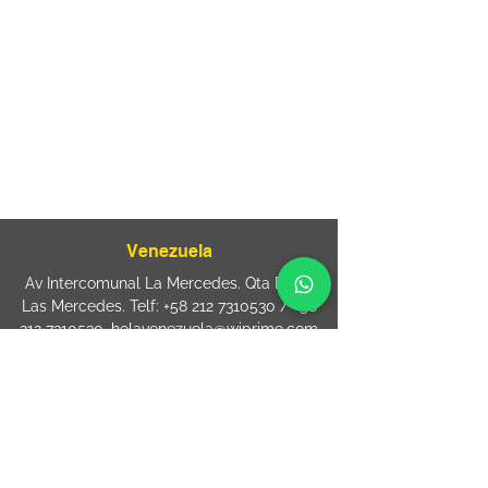
Rua Agostinho Lattari, 694 Parque da
Mooca. São Paulo SP – Brasil CEP
03125-
080
+55 11 2894 – 6380
-
sac@wiprime.com
⏤
Rua Jose Paulo da Silva 69,
casa 2 Centro
88302-110 Itajaí (Santa Catarina) Brazil
Venezuela
Av Intercomunal La Mercedes. Qta Dinin.
Las Mercedes. Telf:
+58 212 7310530
/
+58
212 7310530
.
holavenezuela@wiprime.com
⏤
WiPrime División Láminas, C.A. C.C. Araure
Calle Araure Local 1-A PB. El Marqués.
Telf:
+58412 3204212
wiprime.laminas@wiprime.com
⏤