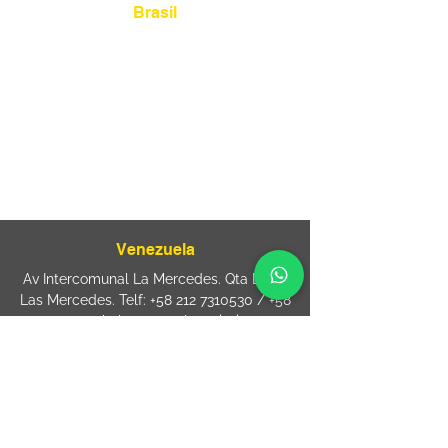
Brasil
Rua Agostinho Lattari, 694 Parque da
Mooca. São Paulo SP – Brasil CEP
03125-
080
+55 11 2894 – 6380
-
sac@wiprime.com
⏤
Rua Jose Paulo da Silva 69,
casa 2 Centro
88302-110 Itajaí (Santa Catarina) Brazil
Venezuela
Av Intercomunal La Mercedes. Qta Dinin.
Las Mercedes. Telf:
+58 212 7310530
/
+58
212 7310530
.
holavenezuela@wiprime.com
⏤
WiPrime División Láminas, C.A. C.C. Araure
Calle Araure Local 1-A PB. El Marqués.
Telf:
+58412 3204212
wiprime.laminas@wiprime.com
⏤