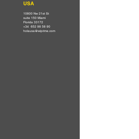
USA
10800 Nw 21st St
suite 150 Miami
Florida 33172
+34 652 98 58 90
holausa@wiprime.com