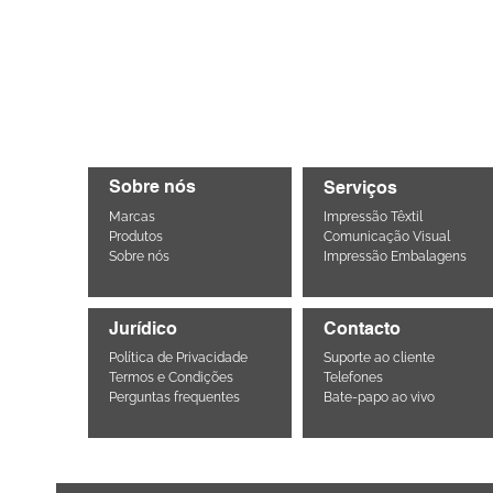
Sobre nós
Serviços
Marcas
Impressão Têxtil
Produtos
Comunicação Visual
Sobre nós
Impressão Embalagens
Jurídico
Contacto
Política de Privacidade
Suporte ao cliente
Termos e Condições
Telefones
Perguntas frequentes
Bate-papo ao vivo