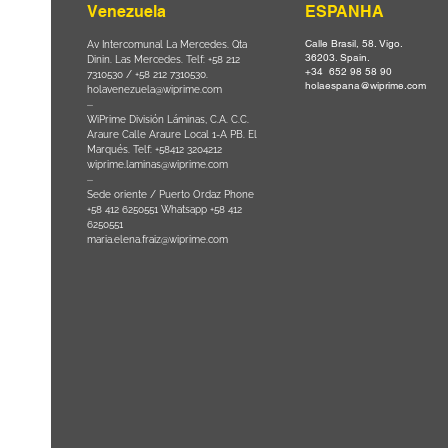
Venezuela
ESPANHA
Calle Brasil, 58. Vigo.
Parque da
Av Intercomunal La Mercedes. Qta
36203. Spain.
il CEP
Dinin. Las Mercedes. Telf: +58 212
+34 652 98 58 90
0
-
7310530 / +58 212 7310530.
holaespana@wiprime.com
holavenezuela@wiprime.com
⏤
WiPrime División Láminas, C.A. C.C.
Araure Calle Araure Local 1-A PB. El
na) Brazil
Marqués. Telf: +58412 3204212
wiprime.laminas@wiprime.com
⏤
Sede oriente / Puerto Ordaz Phone
+58 412 6250551 Whatsapp +58 412
6250551
maria.elena.fraiz@wiprime.com