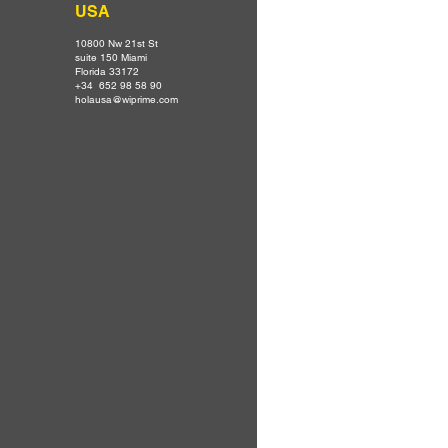
USA
10800 Nw 21st St
suite 150 Miami
Florida 33172
+34 652 98 58 90
holausa@wiprime.com