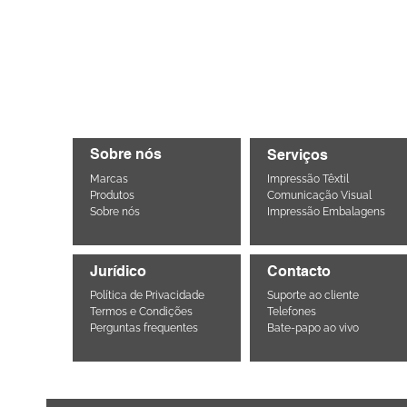
Sobre nós
Serviços
Marcas
Impressão Têxtil
Produtos
Comunicação Visual
Sobre nós
Impressão Embalagens
Jurídico
Contacto
Política de Privacidade
Suporte ao cliente
Termos e Condições
Telefones
Perguntas frequentes
Bate-papo ao vivo