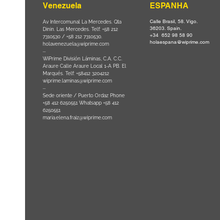
Venezuela
ESPANHA
Calle Brasil, 58. Vigo.
Parque da
Av Intercomunal La Mercedes. Qta
36203. Spain.
il CEP
Dinin. Las Mercedes. Telf: +58 212
+34 652 98 58 90
0
-
7310530 / +58 212 7310530.
holaespana@wiprime.com
holavenezuela@wiprime.com
⏤
WiPrime División Láminas, C.A. C.C.
Araure Calle Araure Local 1-A PB. El
na) Brazil
Marqués. Telf: +58412 3204212
wiprime.laminas@wiprime.com
⏤
Sede oriente / Puerto Ordaz Phone
+58 412 6250551 Whatsapp +58 412
6250551
maria.elena.fraiz@wiprime.com