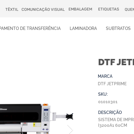
EMBALAGEM
ETIQUETAS
TÊXTIL
COMUNICAÇÃO VISUAL
QUE
PAMENTO DE TRANSFERÊNCIA
LAMINADORA
SUBTRATOS
DTF JET
MARCA
DTF JETPRIME
SKU:
01010301
DESCRIÇÃO
SISTEMA DE IMPR
I3200A1 60CM