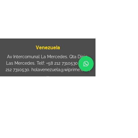
sac@wiprime.com
⏤
Rua Jose Paulo da Silva 69,
casa 2 Centro
88302-110 Itajaí (Santa Catarina) Brazil
Venezuela
Av Intercomunal La Mercedes. Qta Dinin.
Las Mercedes. Telf:
+58 212 7310530
/
+58
212 7310530
.
holavenezuela@wiprime.com
⏤
WiPrime División Láminas, C.A. C.C. Araure
Calle Araure Local 1-A PB. El Marqués.
Telf:
+58412 3204212
wiprime.laminas@wiprime.com
⏤
Sede oriente / Puerto Ordaz Phone
+58
412 6250551
Whatsapp
+58 412 6250551
maria.elena.fraiz@wiprime.com