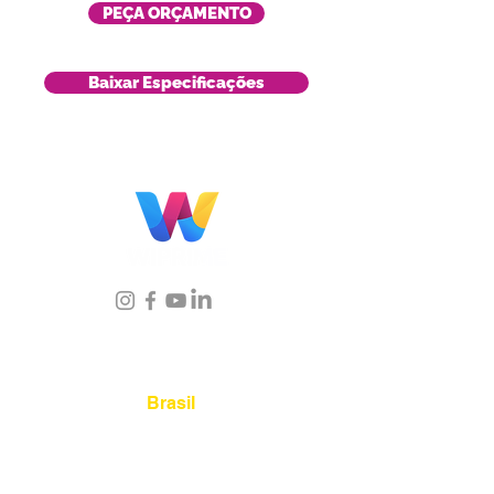
PEÇA ORÇAMENTO
Baixar Especificações
Localização
Brasil
Rua Agostinho Lattari, 694 Parque da
Mooca. São Paulo SP – Brasil CEP
03125-
080
+55 11 2894 – 6380
-