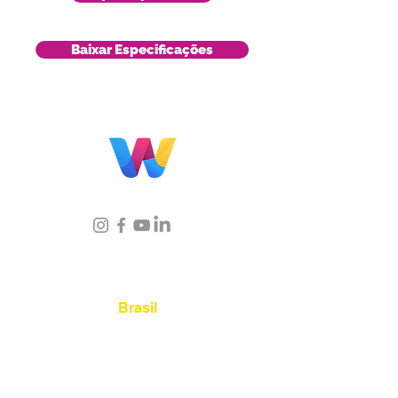
Baixar Especificações
Localização
Brasil
Rua Agostinho Lattari, 694 Parque da
Mooca. São Paulo SP – Brasil CEP
03125-
080
+55 11 2894 – 6380
-
sac@wiprime.com