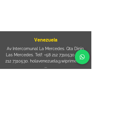
⏤
Rua Jose Paulo da Silva 69,
casa 2 Centro
88302-110 Itajaí (Santa Catarina) Brazil
Venezuela
Av Intercomunal La Mercedes. Qta Dinin.
Las Mercedes. Telf:
+58 212 7310530
/
+58
212 7310530
.
holavenezuela@wiprime.com
⏤
WiPrime División Láminas, C.A. C.C. Araure
Calle Araure Local 1-A PB. El Marqués.
Telf:
+58412 3204212
wiprime.laminas@wiprime.com
⏤
Sede oriente / Puerto Ordaz Phone
+58
412 6250551
Whatsapp
+58 412 6250551
maria.elena.fraiz@wiprime.com