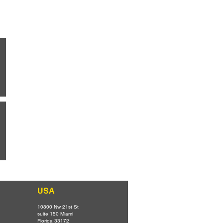
USA
10800 Nw 21st St
suite 150 Miami
Florida 33172