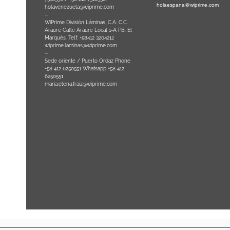
holaespana@wiprime.com
holavenezuela@wiprime.com
⏤
WiPrime División Láminas, C.A. C.C.
Araure Calle Araure Local 1-A PB. El
na) Brazil
Marqués. Telf: +58412 3204212
wiprime.laminas@wiprime.com
⏤
Sede oriente / Puerto Ordaz Phone
+58 412 6250551 Whatsapp +58 412
6250551
maria.elena.fraiz@wiprime.com