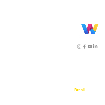
Localização
Brasil
Rua Agostinho Lattari, 694 
Mooca. São Paulo SP – Bras
03125-080
+55 11 2894 – 638