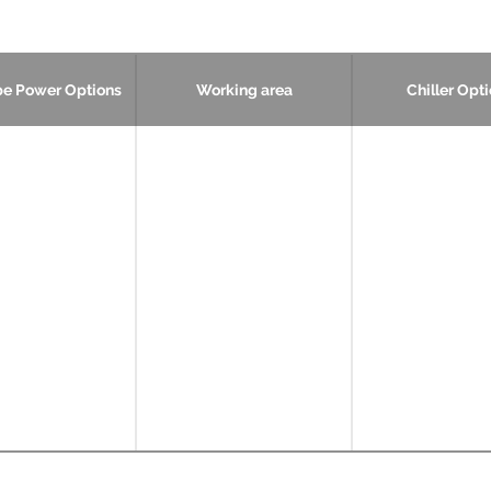
be Power Options
Working area
Chiller Opt