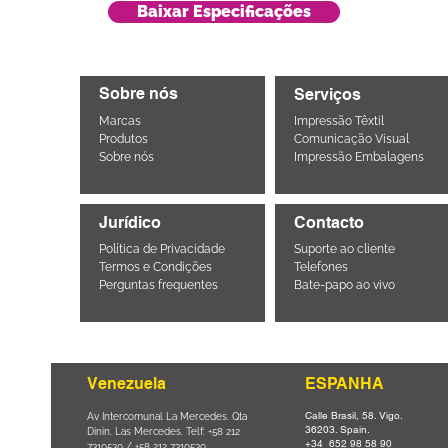
Baixar Especificações
Sobre nós
Serviços
Marcas
Impressão Têxtil
Produtos
Comunicação Visual
Sobre nós
Impressão Embalagens
Jurídico
Contacto
Política de Privacidade
Suporte ao cliente
Termos e Condições
Telefones
Perguntas frequentes
Bate-papo ao vivo
Venezuela
ESPANHA
Calle Brasil, 58. Vigo.
Parque da
Av Intercomunal La Mercedes. Qta
36203. Spain.
il CEP
Dinin. Las Mercedes. Telf: +58 212
+34 652 98 58 90
0
-
7310530 / +58 212 7310530.