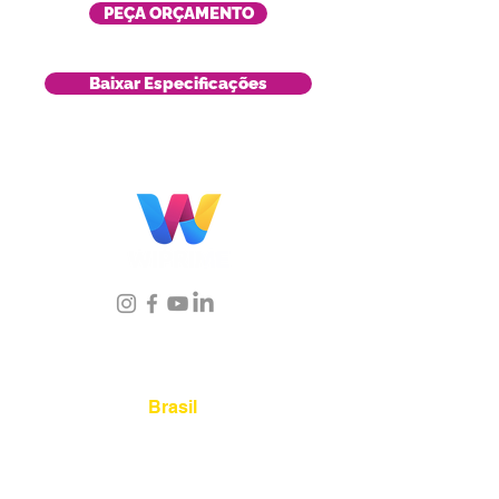
PEÇA ORÇAMENTO
Baixar Especificações
Localização
Brasil
Rua Agostinho Lattari, 694 Parque da
Mooca. São Paulo SP – Brasil CEP
03125-
080
+55 11 2894 – 6380
-