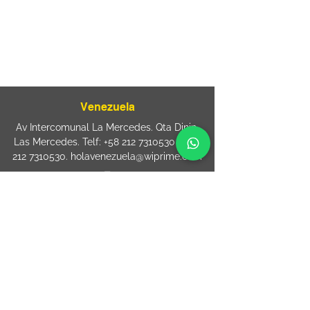
sac@wiprime.com
⏤
Rua Jose Paulo da Silva 69,
casa 2 Centro
88302-110 Itajaí (Santa Catarina) Brazil
Venezuela
Av Intercomunal La Mercedes. Qta Dinin.
Las Mercedes. Telf:
+58 212 7310530
/
+58
212 7310530
.
holavenezuela@wiprime.com
⏤
WiPrime División Láminas, C.A. C.C. Araure
Calle Araure Local 1-A PB. El Marqués.
Telf:
+58412 3204212
wiprime.laminas@wiprime.com
⏤
Sede oriente / Puerto Ordaz Phone
+58
412 6250551
Whatsapp
+58 412 6250551
maria.elena.fraiz@wiprime.com