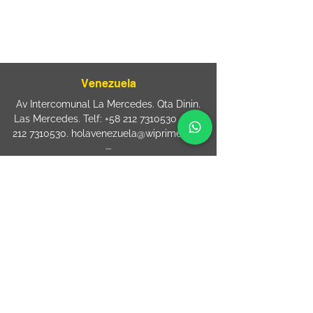
Rua Jose Paulo da Silva 69,
casa 2 Centro
88302-110 Itajaí (Santa Catarina) Brazil
Venezuela
Av Intercomunal La Mercedes. Qta Dinin.
Las Mercedes. Telf:
+58 212 7310530
/
+58
212 7310530
.
holavenezuela@wiprime.com
⏤
WiPrime División Láminas, C.A. C.C. Araure
Calle Araure Local 1-A PB. El Marqués.
Telf:
+58412 3204212
wiprime.laminas@wiprime.com
⏤
Sede oriente / Puerto Ordaz Phone
+58
412 6250551
Whatsapp
+58 412 6250551
maria.elena.fraiz@wiprime.com
ESPANHA