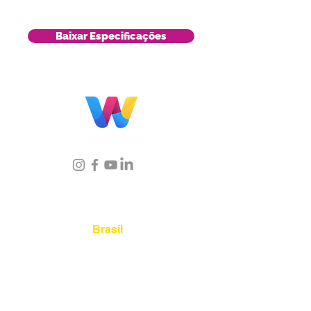
Baixar Especificações
Localização
Brasil
Rua Agostinho Lattari, 694 Parque da
Mooca. São Paulo SP – Brasil CEP
03125-
080
+55 11 2894 – 6380
-
sac@wiprime.com
⏤