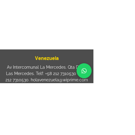
Mooca. São Paulo SP – Brasil CEP
03125-
080
+55 11 2894 – 6380
-
sac@wiprime.com
⏤
Rua Jose Paulo da Silva 69,
casa 2 Centro
88302-110 Itajaí (Santa Catarina) Brazil
Venezuela
Av Intercomunal La Mercedes. Qta Dinin.
Las Mercedes. Telf:
+58 212 7310530
/
+58
212 7310530
.
holavenezuela@wiprime.com
⏤
WiPrime División Láminas, C.A. C.C. Araure
Calle Araure Local 1-A PB. El Marqués.
Telf:
+58412 3204212
wiprime.laminas@wiprime.com
⏤
Sede oriente / Puerto Ordaz Phone
+58
412 6250551
Whatsapp
+58 412 6250551