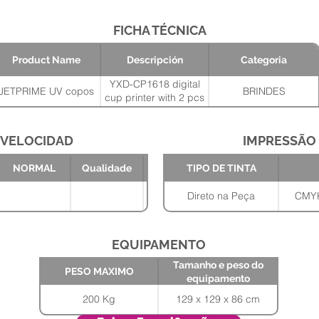
FICHA TÉCNICA
Product Name
Descripción
Categoria
YXD-CP1618 digital
JETPRIME UV copos
BRINDES
cup printer with 2 pcs
Ricoh Gen5i printhead
for CMYK + White,
Including: 2 sets of
VELOCIDAD
IMPRESSÃO
cups mold (8 pcs of
Tamanho e
PESO
each mold), Automatic
NORMAL
Qualidade
TIPO DE TINTA
peso do
MAXIMO
loading and unloading
equipamento
129 x 129 x 86
and Corona treatment.
200 Kg
Direto na Peça
CMYK
cm
220V single phase
EQUIPAMENTO
Tamanho e peso do
PESO MAXIMO
equipamento
200 Kg
129 x 129 x 86 cm