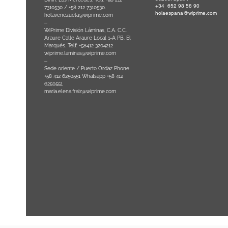
+34 652 98 58 90
0
-
7310530 / +58 212 7310530.
holaespana@wiprime.com
holavenezuela@wiprime.com
⏤
WiPrime División Láminas, C.A. C.C.
Araure Calle Araure Local 1-A PB. El
na) Brazil
Marqués. Telf: +58412 3204212
wiprime.laminas@wiprime.com
⏤
Sede oriente / Puerto Ordaz Phone
+58 412 6250551 Whatsapp +58 412
6250551
maria.elena.fraiz@wiprime.com