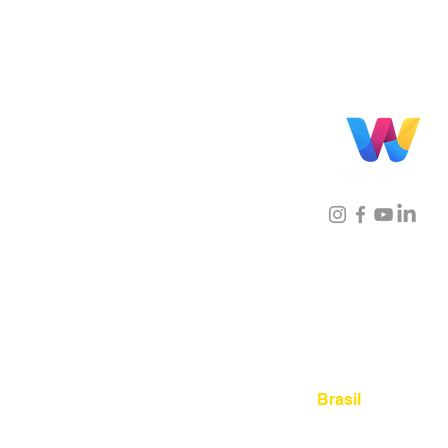
Localização
Brasil
Rua Agostinho Lattari, 694 
Mooca. São Paulo SP – Bras