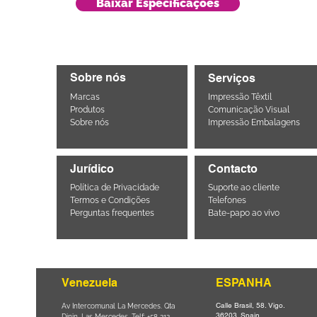
Baixar Especificações
Sobre nós
Serviços
Marcas
Impressão Têxtil
Produtos
Comunicação Visual
Sobre nós
Impressão Embalagens
Jurídico
Contacto
Política de Privacidade
Suporte ao cliente
Termos e Condições
Telefones
Perguntas frequentes
Bate-papo ao vivo
Venezuela
ESPANHA
Calle Brasil, 58. Vigo.
Parque da
Av Intercomunal La Mercedes. Qta
36203. Spain.
il CEP
Dinin. Las Mercedes. Telf: +58 212