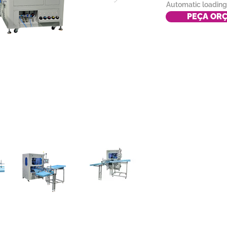
Automatic loading
220V single phase
PEÇA OR