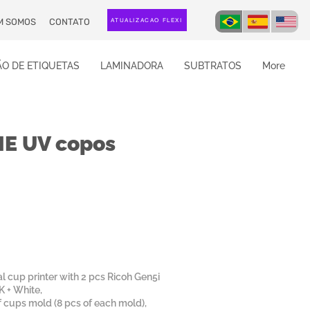
M SOMOS
CONTATO
ATUALIZAÇÃO FLEXI
O DE ETIQUETAS
LAMINADORA
SUBTRATOS
More
E UV copos
 cup printer with 2 pcs Ricoh Gen5i
K + White,
of cups mold (8 pcs of each mold),