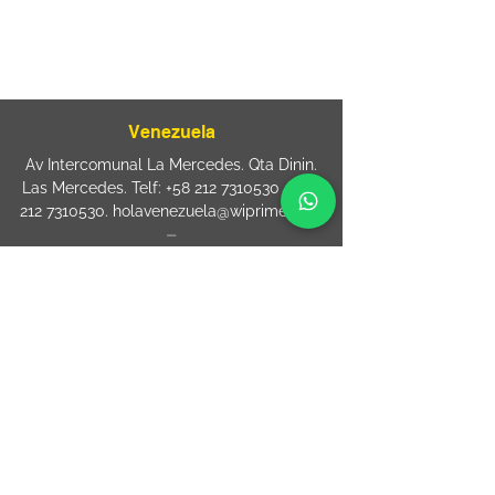
Rua Jose Paulo da Silva 69,
casa 2 Centro
88302-110 Itajaí (Santa Catarina) Brazil
Venezuela
Av Intercomunal La Mercedes. Qta Dinin.
Las Mercedes. Telf:
+58 212 7310530
/
+58
212 7310530
.
holavenezuela@wiprime.com
⏤
WiPrime División Láminas, C.A. C.C. Araure
Calle Araure Local 1-A PB. El Marqués.
Telf:
+58412 3204212
wiprime.laminas@wiprime.com
⏤
Sede oriente / Puerto Ordaz Phone
+58
412 6250551
Whatsapp
+58 412 6250551
maria.elena.fraiz@wiprime.com
ESPANHA