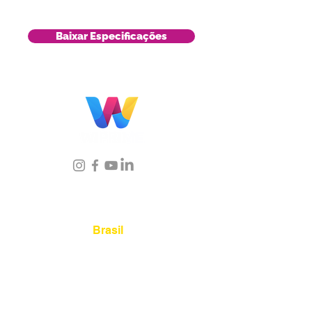
Baixar Especificações
Localização
Brasil
Rua Agostinho Lattari, 694 Parque da
Mooca. São Paulo SP – Brasil CEP
03125-
080
+55 11 2894 – 6380
-
sac@wiprime.com
⏤