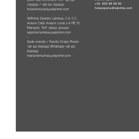
+34 652 98 58 90
0
-
7310530 / +58 212 7310530.
holaespana@wiprime.com
holavenezuela@wiprime.com
⏤
WiPrime División Láminas, C.A. C.C.
Araure Calle Araure Local 1-A PB. El
na) Brazil
Marqués. Telf: +58412 3204212
wiprime.laminas@wiprime.com
⏤
Sede oriente / Puerto Ordaz Phone
+58 412 6250551 Whatsapp +58 412
6250551
maria.elena.fraiz@wiprime.com