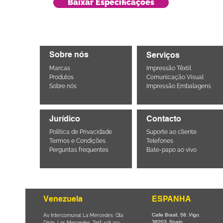
Baixar Especificações
Sobre nós
Serviços
Marcas
Impressão Têxtil
Produtos
Comunicação Visual
Sobre nós
Impressão Embalagens
Jurídico
Contacto
Política de Privacidade
Suporte ao cliente
Termos e Condições
Telefones
Perguntas frequentes
Bate-papo ao vivo
Venezuela
ESPANHA
Calle Brasil, 58. Vigo.
Parque da
Av Intercomunal La Mercedes. Qta
36203. Spain.
il CEP
Dinin. Las Mercedes. Telf: +58 212