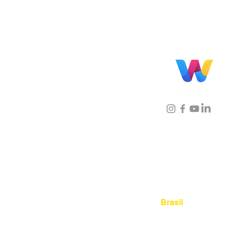
Localização
Brasil
Rua Agostinho Lattari, 694 
Mooca. São Paulo SP – Bras