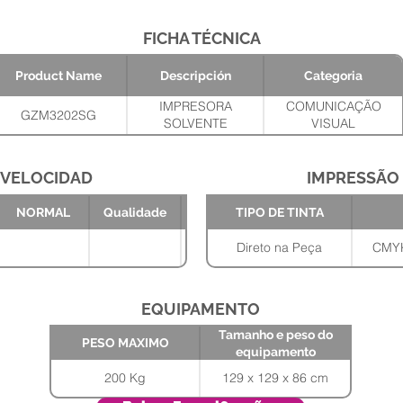
FICHA TÉCNICA
Product Name
Descripción
Categoria
IMPRESORA
COMUNICAÇÃO
GZM3202SG
SOLVENTE
VISUAL
3.2m/2xStarfire head
10PL/ONYX GAMA
PRO
VELOCIDAD
IMPRESSÃO
Tamanho e
PESO
NORMAL
Qualidade
TIPO DE TINTA
peso do
MAXIMO
equipamento
129 x 129 x 86
200 Kg
Direto na Peça
CMYK
cm
EQUIPAMENTO
Tamanho e peso do
PESO MAXIMO
equipamento
200 Kg
129 x 129 x 86 cm