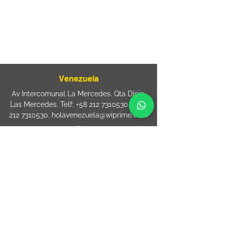
sac@wiprime.com
⏤
Rua Jose Paulo da Silva 69,
casa 2 Centro
88302-110 Itajaí (Santa Catarina) Brazil
Venezuela
Av Intercomunal La Mercedes. Qta Dinin.
Las Mercedes. Telf:
+58 212 7310530
/
+58
212 7310530
.
holavenezuela@wiprime.com
⏤
WiPrime División Láminas, C.A. C.C. Araure
Calle Araure Local 1-A PB. El Marqués.
Telf:
+58412 3204212
wiprime.laminas@wiprime.com
⏤
Sede oriente / Puerto Ordaz Phone
+58
412 6250551
Whatsapp
+58 412 6250551
maria.elena.fraiz@wiprime.com