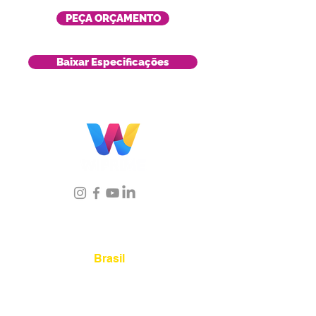
PEÇA ORÇAMENTO
Baixar Especificações
Localização
Brasil
Rua Agostinho Lattari, 694 Parque da
Mooca. São Paulo SP – Brasil CEP
03125-
080
+55 11 2894 – 6380
-