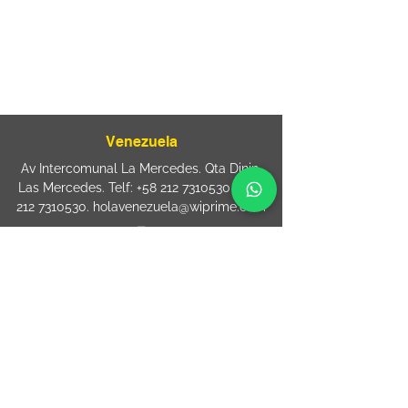
sac@wiprime.com
⏤
Rua Jose Paulo da Silva 69,
casa 2 Centro
88302-110 Itajaí (Santa Catarina) Brazil
Venezuela
Av Intercomunal La Mercedes. Qta Dinin.
Las Mercedes. Telf:
+58 212 7310530
/
+58
212 7310530
.
holavenezuela@wiprime.com
⏤
WiPrime División Láminas, C.A. C.C. Araure
Calle Araure Local 1-A PB. El Marqués.
Telf:
+58412 3204212
wiprime.laminas@wiprime.com
⏤
Sede oriente / Puerto Ordaz Phone
+58
412 6250551
Whatsapp
+58 412 6250551
maria.elena.fraiz@wiprime.com