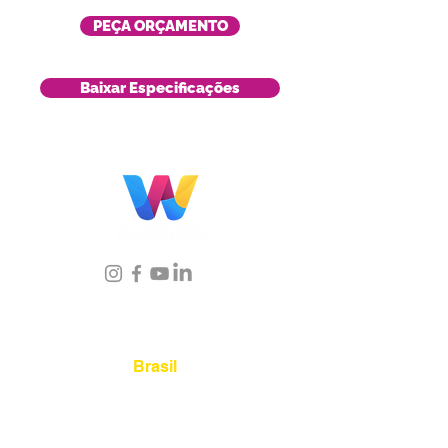
PEÇA ORÇAMENTO
Baixar Especificações
Localização
Brasil
Rua Agostinho Lattari, 694 Parque da
Mooca. São Paulo SP – Brasil CEP
03125-
080
+55 11 2894 – 6380
-