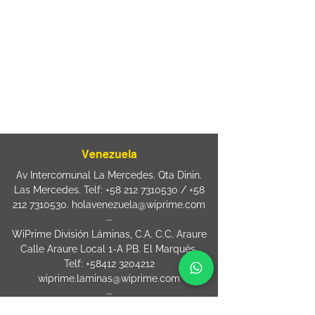
Rua Agostinho Lattari, 694 Parque da
Mooca. São Paulo SP – Brasil CEP
03125-
080
+55 11 2894 – 6380
-
sac@wiprime.com
⏤
Rua Jose Paulo da Silva 69,
casa 2 Centro
88302-110 Itajaí (Santa Catarina) Brazil
Venezuela
Av Intercomunal La Mercedes. Qta Dinin.
Las Mercedes. Telf:
+58 212 7310530
/
+58
212 7310530
.
holavenezuela@wiprime.com
⏤
WiPrime División Láminas, C.A. C.C. Araure
Calle Araure Local 1-A PB. El Marqués.
Telf:
+58412 3204212
wiprime.laminas@wiprime.com
⏤
Sede oriente / Puerto Ordaz Phone
+58